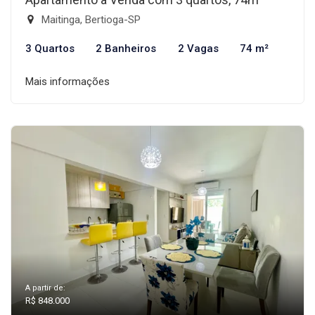
Maitinga, Bertioga-SP
3 Quartos
2 Banheiros
2 Vagas
74 m²
Mais informações
A partir de:
R$ 848.000