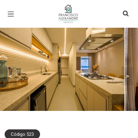
Página inicial
<
>
Código 523