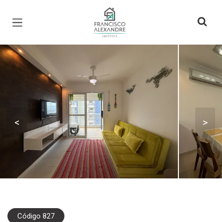
Página inicial
<
>
Código 827