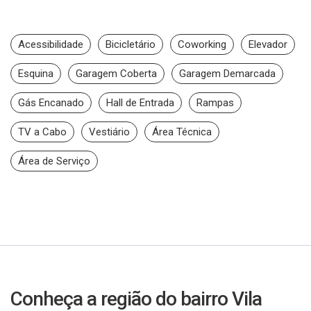
Acessibilidade
Bicicletário
Coworking
Elevador
Esquina
Garagem Coberta
Garagem Demarcada
Gás Encanado
Hall de Entrada
Rampas
TV a Cabo
Vestiário
Área Técnica
Área de Serviço
Conheça a região do bairro Vila