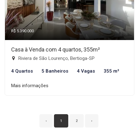
R$ 5.390.000
Casa à Venda com 4 quartos, 355m²
Riviera de São Lourenço, Bertioga-SP
4 Quartos
5 Banheiros
4 Vagas
355 m²
Mais informações
‹
1
2
›