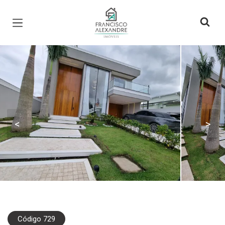
Página inicial
<
>
Código 729