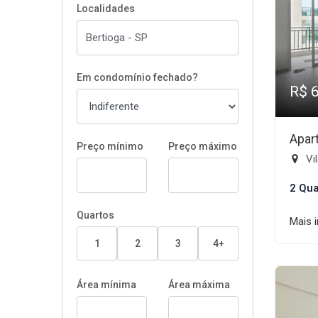
Localidades
Em condomínio fechado?
R$ 
Apar
Preço mínimo
Preço máximo
Vil
2 Qua
Quartos
Mais 
1
2
3
4+
Área mínima
Área máxima