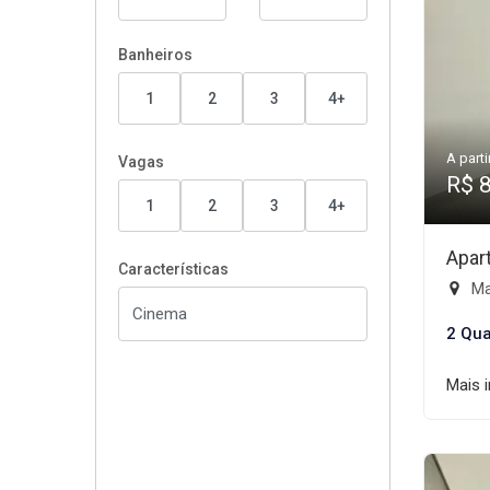
Banheiros
1
2
3
4+
A parti
Vagas
R$ 
1
2
3
4+
Apar
Características
Mai
2 Qua
Mais 