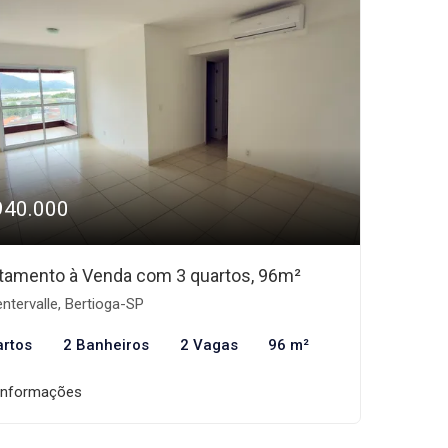
940.000
tamento à Venda com 3 quartos, 96m²
ntervalle, Bertioga-SP
artos
2 Banheiros
2 Vagas
96 m²
informações