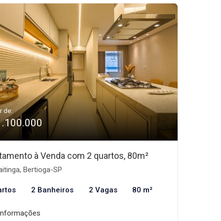
r de:
1.100.000
tamento à Venda com 2 quartos, 80m²
itinga, Bertioga-SP
artos
2 Banheiros
2 Vagas
80 m²
informações