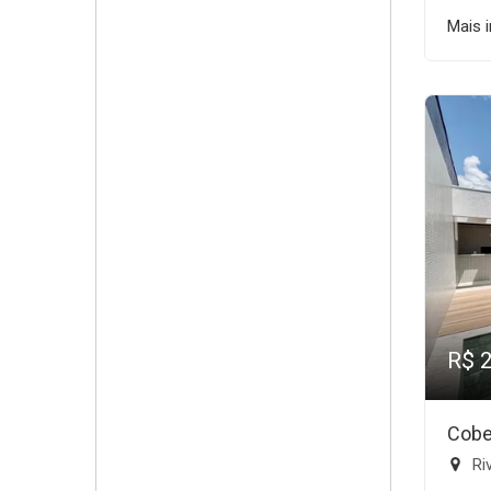
Mais 
R$ 
Cobe
Riv