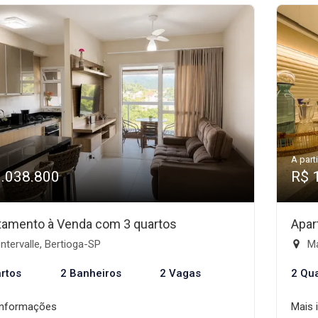
A parti
1.038.800
R$ 
tamento à Venda com 3 quartos
Apar
tervalle, Bertioga-SP
Ma
rtos
2 Banheiros
2 Vagas
2 Qu
informações
Mais 