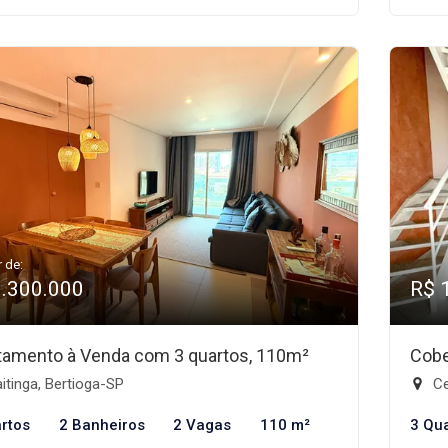
r de:
1.300.000
R$ 
tamento à Venda com 3 quartos, 110m²
Cobe
tinga, Bertioga-SP
Ce
rtos
2 Banheiros
2 Vagas
110 m²
3 Qu