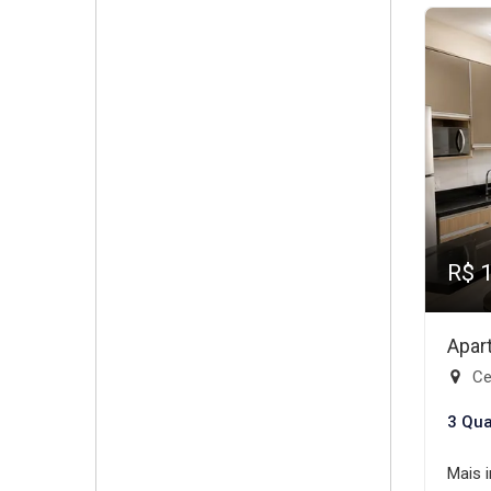
R$ 
Apar
Cen
3 Qua
Mais 