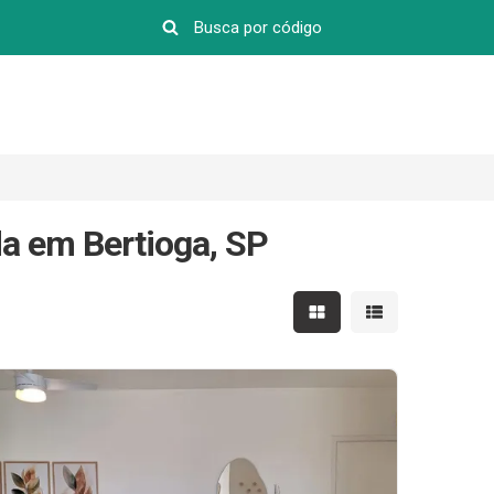
a em Bertioga, SP
Mostrar resultados em 
Mostrar resultad