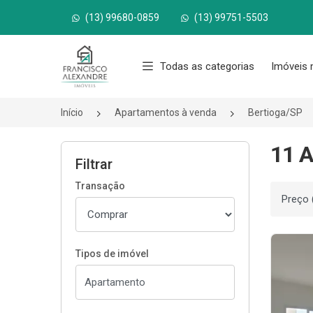
(13) 99680-0859
(13) 99751-5503
Página inicial
Todas as categorias
Imóveis 
Início
Apartamentos à venda
Bertioga/SP
11 A
Filtrar
Transação
Ordenar
Tipos de imóvel