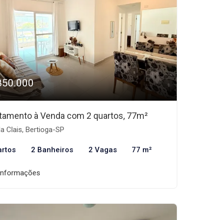
850.000
tamento à Venda com 2 quartos, 77m²
la Clais, Bertioga-SP
artos
2 Banheiros
2 Vagas
77 m²
informações