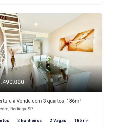
1.490.000
rtura à Venda com 3 quartos, 186m²
ntro, Bertioga-SP
artos
2 Banheiros
2 Vagas
186 m²