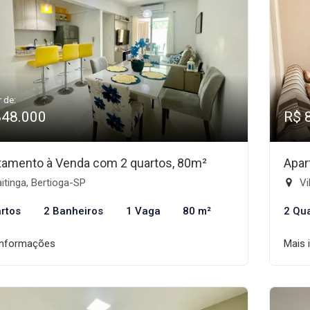
r de:
848.000
R$ 
tamento à Venda com 2 quartos, 80m²
Apar
tinga, Bertioga-SP
Vi
rtos
2 Banheiros
1 Vaga
80 m²
2 Qu
informações
Mais 