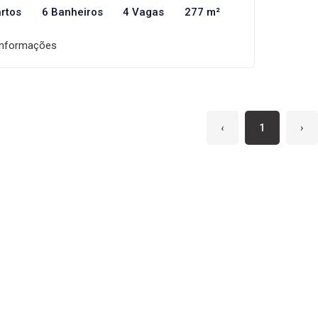
rtos
6 Banheiros
4 Vagas
277 m²
informações
‹
1
›