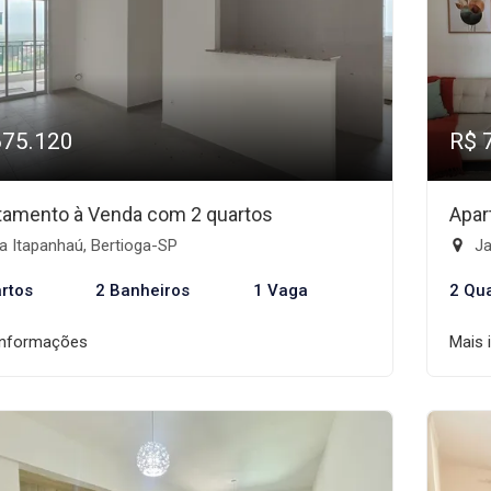
675.120
R$ 
tamento à Venda com 2 quartos
Apar
a Itapanhaú, Bertioga-SP
Ja
rtos
2 Banheiros
1 Vaga
2 Qu
informações
Mais 