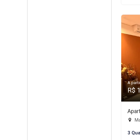
A parti
R$ 
Apar
Mai
3 Qua