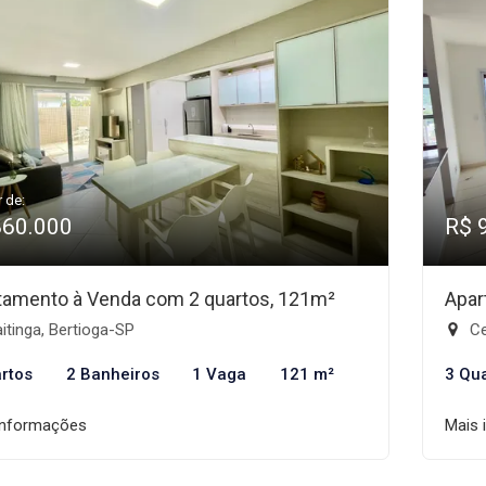
r de:
860.000
R$ 
tamento à Venda com 2 quartos, 121m²
Apar
tinga, Bertioga-SP
Ce
rtos
2 Banheiros
1 Vaga
121 m²
3 Qu
informações
Mais 