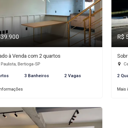
539.900
R$ 
ado à Venda com 2 quartos
Sobr
Paulista, Bertioga-SP
Ce
rtos
3 Banheiros
2 Vagas
2 Qu
informações
Mais 