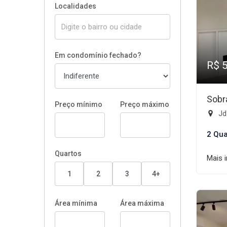
Localidades
Em condomínio fechado?
R$ 
Sobr
Preço mínimo
Preço máximo
Jd 
2 Qua
Quartos
Mais 
1
2
3
4+
Área mínima
Área máxima