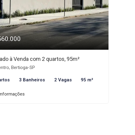
560.000
ado à Venda com 2 quartos, 95m²
ntro, Bertioga-SP
artos
3 Banheiros
2 Vagas
95 m²
informações