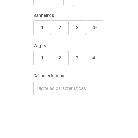
Banheiros
1
2
3
4+
Vagas
1
2
3
4+
Características