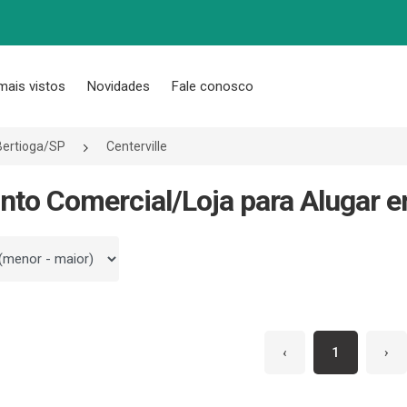
mais vistos
Novidades
Fale conosco
Bertioga/SP
Centerville
nto Comercial/Loja para Alugar em
 por
‹
1
›