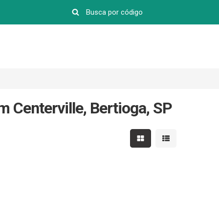
 Centerville, Bertioga, SP
Mostrar resultados em 
Mostrar resultad