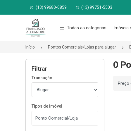
(13) 99680-0859
(13) 99751-5503
Página inicial
Todas as categorias
Imóveis 
Início
Pontos Comerciais/Lojas para alugar
0 Po
Filtrar
Transação
Ordenar
Tipos de imóvel