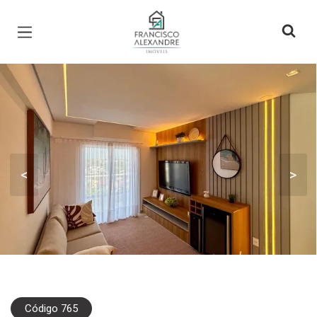
Página inicial
<
>
Código 765