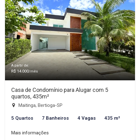
A partir de:
R$ 14.000
/mês
Casa de Condomínio para Alugar com 5
quartos, 435m²
Maitinga, Bertioga-SP
5 Quartos
7 Banheiros
4 Vagas
435 m²
Mais informações