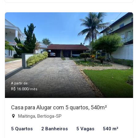
A partir de:
R$ 16.000
/mês
Casa para Alugar com 5 quartos, 540m²
Maitinga, Bertioga-SP
5 Quartos
2 Banheiros
5 Vagas
540 m²