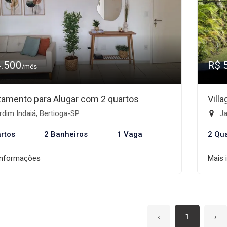
4.500
R$ 
/mês
tamento para Alugar com 2 quartos
Vill
dim Indaiá, Bertioga-SP
Ja
rtos
2 Banheiros
1 Vaga
2 Qu
informações
Mais 
‹
1
›