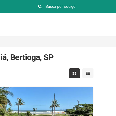
iá, Bertioga, SP
Mostrar resultados em 
Mostrar resultad