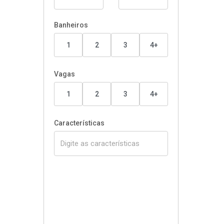
Banheiros
1
2
3
4+
Vagas
1
2
3
4+
Características