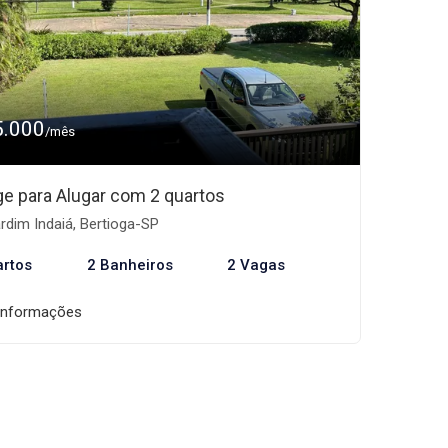
5.000
/mês
age para Alugar com 2 quartos
rdim Indaiá, Bertioga-SP
artos
2 Banheiros
2 Vagas
informações