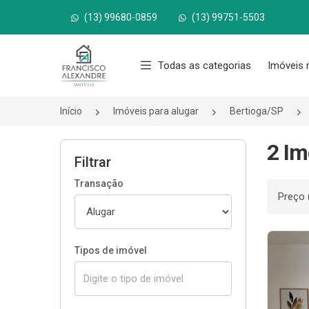
(13) 99680-0859
(13) 99751-5503
Página inicial
Todas as categorias
Imóveis 
Início
Imóveis para alugar
Bertioga/SP
2 Im
Filtrar
Transação
Ordenar
Tipos de imóvel