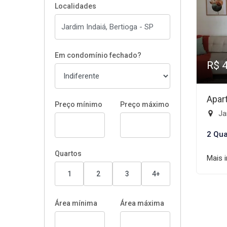
Localidades
Em condomínio fechado?
R$ 
Apar
Preço mínimo
Preço máximo
Jar
2 Qua
Quartos
Mais 
1
2
3
4+
Área mínima
Área máxima