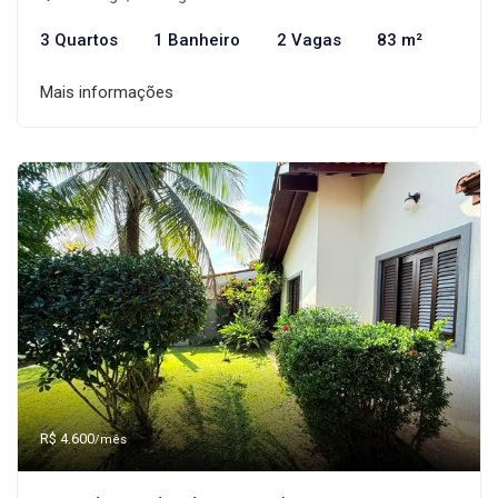
3 Quartos
1 Banheiro
2 Vagas
83 m²
Mais informações
R$ 4.600
/mês