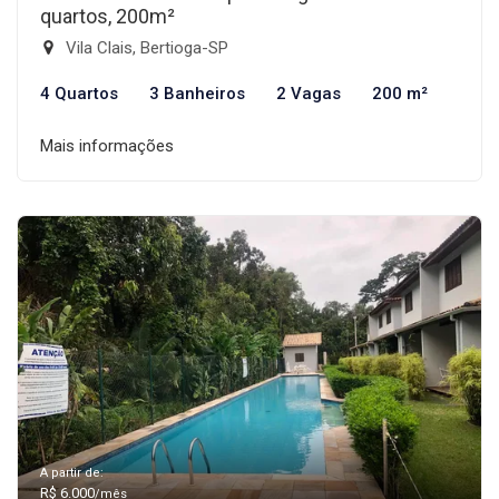
quartos, 200m²
Vila Clais, Bertioga-SP
4 Quartos
3 Banheiros
2 Vagas
200 m²
Mais informações
A partir de:
R$ 6.000
/mês