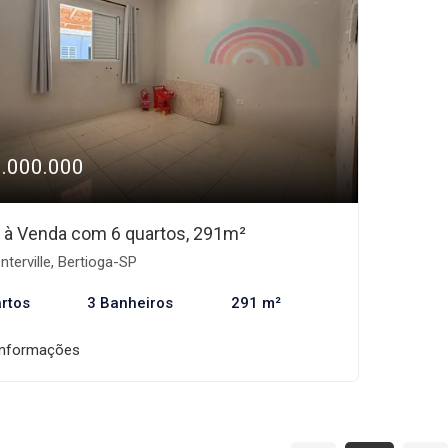
1.000.000
 à Venda com 6 quartos, 291m²
terville, Bertioga-SP
rtos
3 Banheiros
291 m²
informações