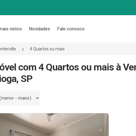
mais vistos
Novidades
Fale conosco
nterville
4 Quartos ou mais
óvel com 4 Quartos ou mais à Ven
ioga, SP
 por