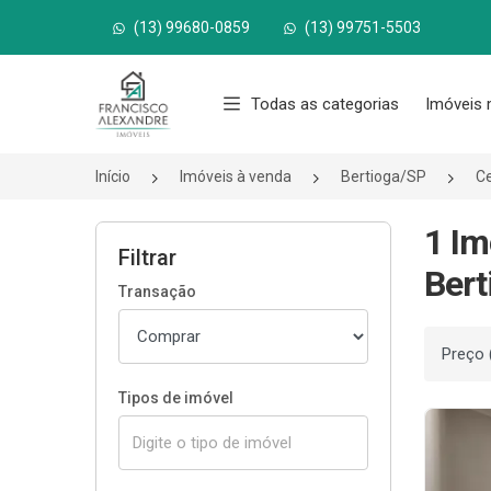
(13) 99680-0859
(13) 99751-5503
Página inicial
Todas as categorias
Imóveis 
Início
Imóveis à venda
Bertioga/SP
Ce
1 Im
Filtrar
Bert
Transação
Ordenar
Tipos de imóvel