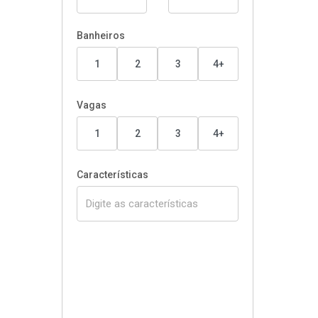
Banheiros
1
2
3
4+
Vagas
1
2
3
4+
Características