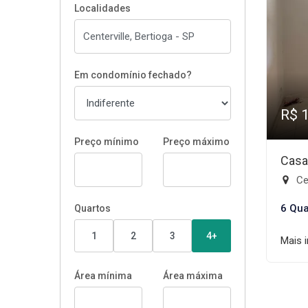
Localidades
Em condomínio fechado?
R$ 
Preço mínimo
Preço máximo
Casa
Cen
6 Qua
Quartos
1
2
3
4+
Mais 
Área mínima
Área máxima