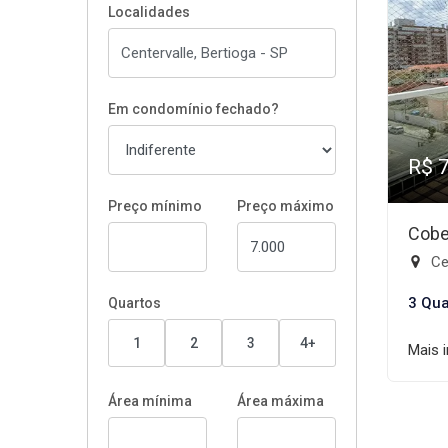
Localidades
Em condomínio fechado?
R$ 
Preço mínimo
Preço máximo
Cobe
Cen
3 Qua
Quartos
1
2
3
4+
Mais 
Área mínima
Área máxima