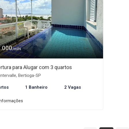
7.000
/mês
rtura para Alugar com 3 quartos
tervalle, Bertioga-SP
rtos
1 Banheiro
2 Vagas
informações