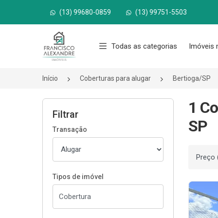
(13) 99680-0859
(13) 99751-5503
Página inicial
Todas as categorias
Imóveis 
Início
Coberturas para alugar
Bertioga/SP
1 Co
Filtrar
SP
Transação
Ordenar
Tipos de imóvel