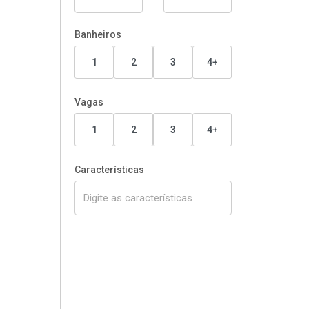
Banheiros
1
2
3
4+
Vagas
1
2
3
4+
Características