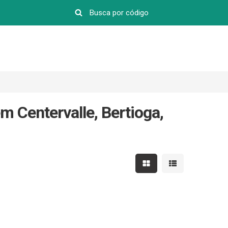
m Centervalle, Bertioga,
Mostrar resultados em 
Mostrar resultad