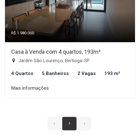
R$ 1.980.000
Casa à Venda com 4 quartos, 193m²
Jardim São Lourenço, Bertioga-SP
4 Quartos
5 Banheiros
2 Vagas
193 m²
Mais informações
‹
1
›