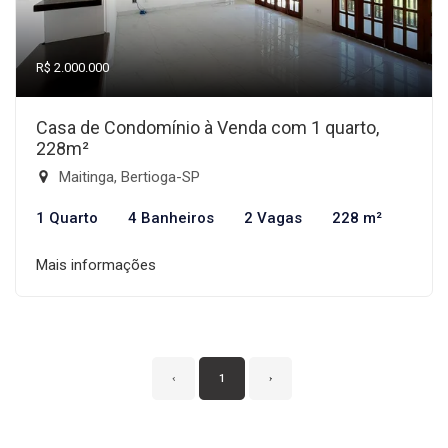
R$ 2.000.000
Casa de Condomínio à Venda com 1 quarto,
228m²
Maitinga, Bertioga-SP
1 Quarto
4 Banheiros
2 Vagas
228 m²
Mais informações
‹
1
›