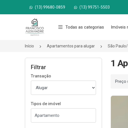
(13) 99680-0859
(13) 99751-5503
Página inicial
Todas as categorias
Imóveis 
Início
Apartamentos para alugar
São Paulo
1 Ap
Filtrar
Transação
Ordenar
Tipos de imóvel