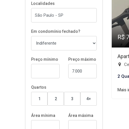
Localidades
Em condomínio fechado?
R$ 
Apar
Preço mínimo
Preço máximo
Ce
2 Qua
Quartos
Mais 
1
2
3
4+
Área mínima
Área máxima