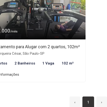
7.000
/mês
tamento para Alugar com 2 quartos, 102m²
rqueira César, São Paulo-SP
rtos
2 Banheiros
1 Vaga
102 m²
informações
‹
1
›