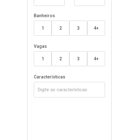
Banheiros
1
2
3
4+
Vagas
1
2
3
4+
Características