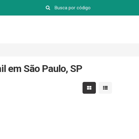
il em São Paulo, SP
Mostrar resultados em 
Mostrar resultad