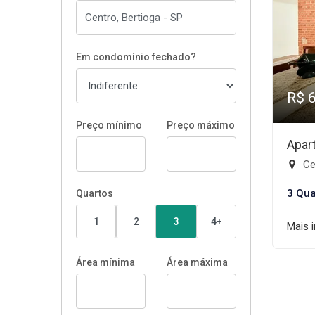
Em condomínio fechado?
R$ 
Preço mínimo
Preço máximo
Apar
Ce
3 Qua
Quartos
1
2
3
4+
Mais 
Área mínima
Área máxima