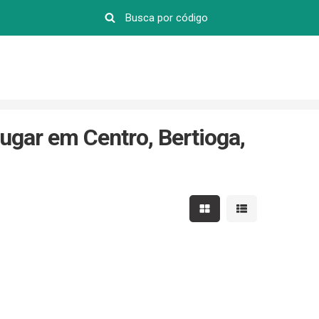
ugar em Centro, Bertioga,
Mostrar resultados em 
Mostrar resultad