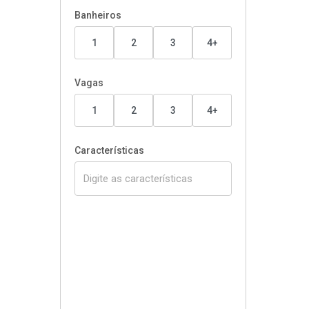
Banheiros
1
2
3
4+
Vagas
1
2
3
4+
Características