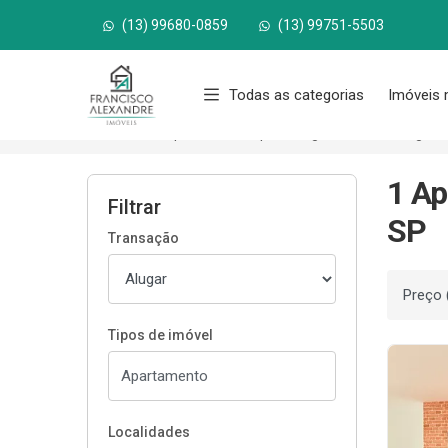
(13) 99680-0859
(13) 99751-5503
Página inicial
Todas as categorias
Imóveis 
Início
Apartamentos para alugar
Bertioga/S
1 Ap
Filtrar
SP
Transação
Ordenar
Tipos de imóvel
Localidades