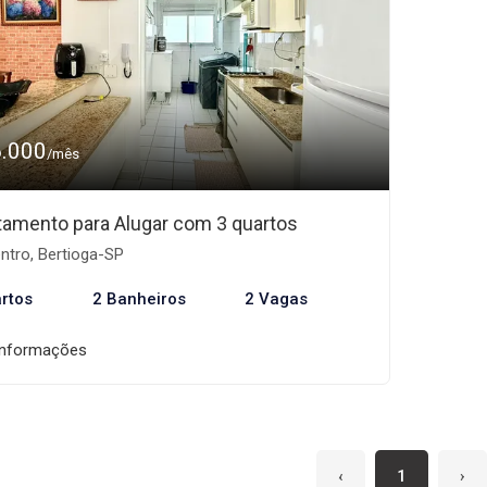
6.000
/mês
tamento para Alugar com 3 quartos
ntro, Bertioga-SP
rtos
2 Banheiros
2 Vagas
informações
‹
1
›