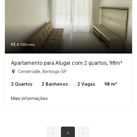
R$ 4.100
/mês
Apartamento para Alugar com 2 quartos, 98m²
Centervalle, Bertioga-SP
2 Quartos
2 Banheiros
2 Vagas
98 m²
Mais informações
‹
1
›