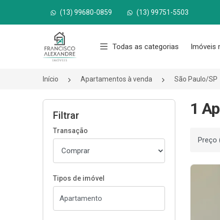
(13) 99680-0859
(13) 99751-5503
Página inicial
Todas as categorias
Imóveis 
Início
Apartamentos à venda
São Paulo/SP
1 Ap
Filtrar
Transação
Ordenar
Tipos de imóvel