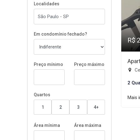
Localidades
Em condomínio fechado?
R$ 
Apar
Preço mínimo
Preço máximo
Ce
2 Qua
Quartos
Mais 
1
2
3
4+
Área mínima
Área máxima