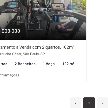
2.000.000
tamento à Venda com 2 quartos, 102m²
rqueira César, São Paulo-SP
rtos
2 Banheiros
1 Vaga
102 m²
informações
‹
1
›