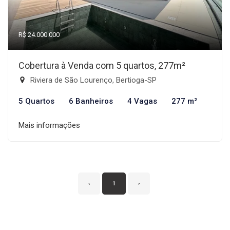
R$ 24.000.000
Cobertura à Venda com 5 quartos, 277m²
Riviera de São Lourenço, Bertioga-SP
5 Quartos
6 Banheiros
4 Vagas
277 m²
Mais informações
‹
1
›