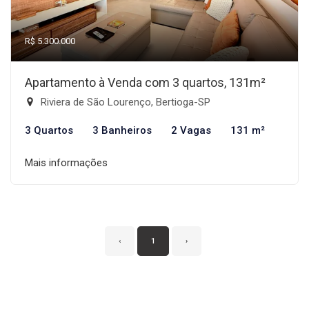
R$ 5.300.000
Apartamento à Venda com 3 quartos, 131m²
Riviera de São Lourenço, Bertioga-SP
3 Quartos
3 Banheiros
2 Vagas
131 m²
Mais informações
‹
1
›