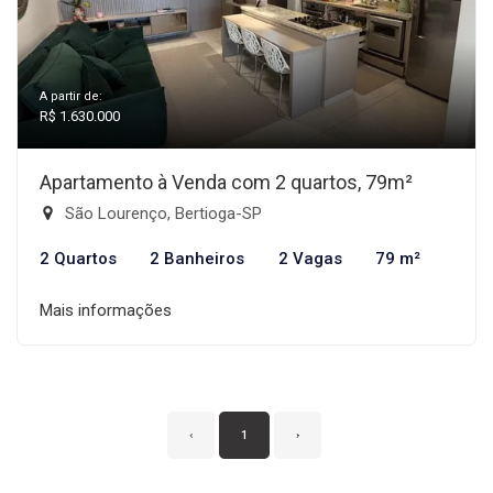
A partir de:
R$ 1.630.000
Apartamento à Venda com 2 quartos, 79m²
São Lourenço, Bertioga-SP
2 Quartos
2 Banheiros
2 Vagas
79 m²
Mais informações
‹
1
›