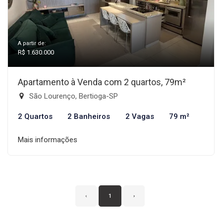
A partir de:
R$ 1.630.000
Apartamento à Venda com 2 quartos, 79m²
São Lourenço, Bertioga-SP
2 Quartos
2 Banheiros
2 Vagas
79 m²
Mais informações
‹
1
›