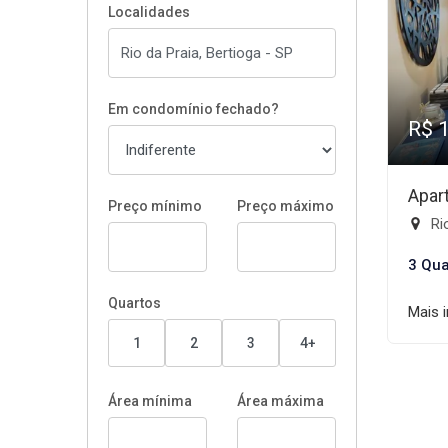
Localidades
Em condomínio fechado?
R$ 
Apar
Preço mínimo
Preço máximo
Rio
3 Qua
Quartos
Mais 
1
2
3
4+
Área mínima
Área máxima