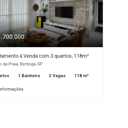
1.700.000
tamento à Venda com 3 quartos, 118m²
o da Praia, Bertioga-SP
artos
1 Banheiro
2 Vagas
118 m²
informações