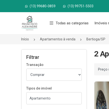
(13) 99680-0859
(13) 99751-5503
Página inicial
Todas as categorias
Imóveis 
Início
Apartamentos à venda
Bertioga/SP
2 Ap
Filtrar
Transação
Ordenar
Tipos de imóvel