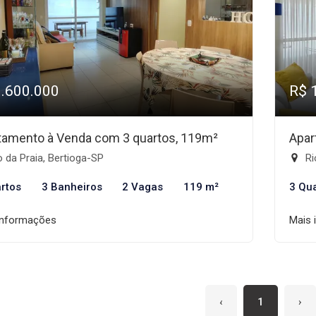
1.600.000
R$ 
tamento à Venda com 3 quartos, 119m²
Apar
 da Praia, Bertioga-SP
Ri
rtos
3 Banheiros
2 Vagas
119 m²
3 Qu
informações
Mais 
‹
1
›