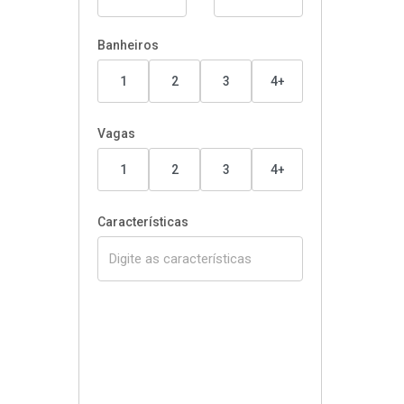
Banheiros
1
2
3
4+
Vagas
1
2
3
4+
Características