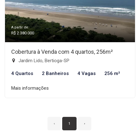
A partir de:
R$ 2.380.000
Cobertura à Venda com 4 quartos, 256m²
Jardim Lido, Bertioga-SP
4 Quartos
2 Banheiros
4 Vagas
256 m²
Mais informações
‹
1
›