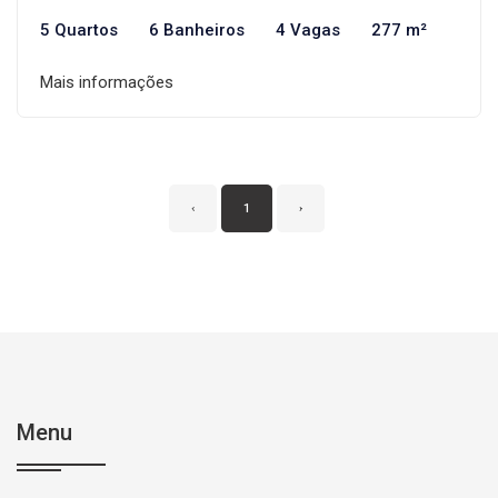
5 Quartos
6 Banheiros
4 Vagas
277 m²
Mais informações
‹
1
›
Menu