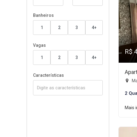
Banheiros
1
2
3
4+
Vagas
R$ 
1
2
3
4+
Apar
Características
Mai
2 Qua
Mais 