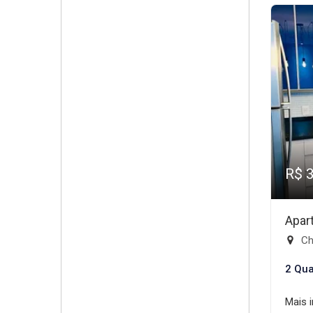
R$ 
Apar
Chá
2 Qua
Mais 