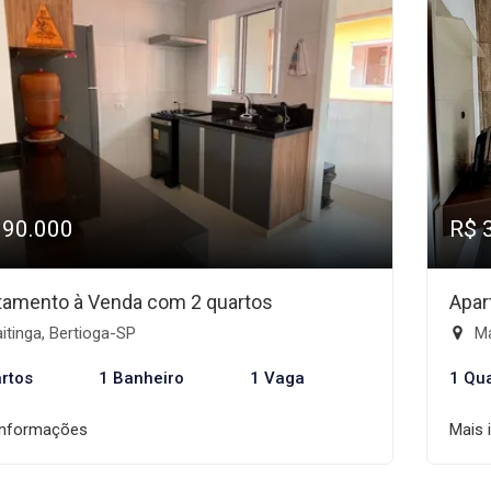
390.000
R$ 
tamento à Venda com 2 quartos
Apar
tinga, Bertioga-SP
Ma
rtos
1 Banheiro
1 Vaga
1 Qu
informações
Mais 