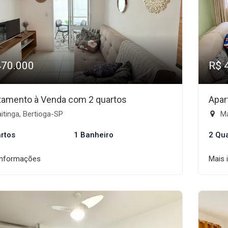
470.000
R$ 
tamento à Venda com 2 quartos
Apar
tinga, Bertioga-SP
Ma
rtos
1 Banheiro
2 Qu
informações
Mais 