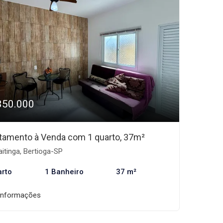
350.000
tamento à Venda com 1 quarto, 37m²
itinga, Bertioga-SP
arto
1 Banheiro
37 m²
informações