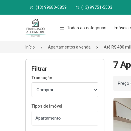
(13) 99680-0859
(13) 99751-5503
Página inicial
Todas as categorias
Imóveis 
Início
Apartamentos à venda
Até R$ 480 mil
7 Ap
Filtrar
Transação
Ordenar
Tipos de imóvel