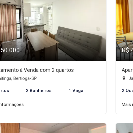
450.000
R$ 
tamento à Venda com 2 quartos
Apar
tinga, Bertioga-SP
Ja
rtos
2 Banheiros
1 Vaga
2 Qu
informações
Mais 