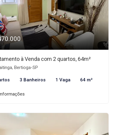
470.000
tamento à Venda com 2 quartos, 64m²
itinga, Bertioga-SP
artos
3 Banheiros
1 Vaga
64 m²
informações